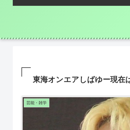
東海オンエアしばゆー現在
芸能・雑学